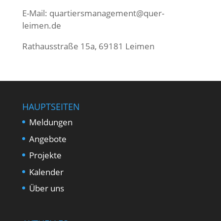
E-Mail:
quartiersmanagement@quer-
leimen.de
Rathausstraße 15a, 69181 Leimen
HAUPTSEITEN
Meldungen
Angebote
Projekte
Kalender
Über uns