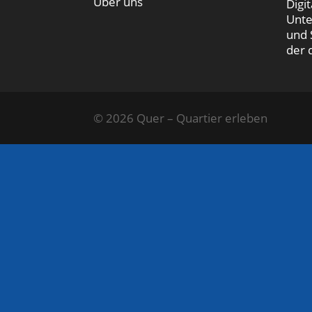
Über uns
Digi
Unte
und 
der 
© 2026 Quer – Quartier erleben