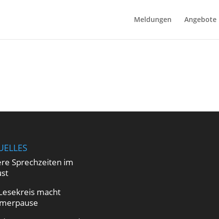
Meldungen
Angebote
UELLES
re Sprechzeiten im
st
Lesekreis macht
merpause